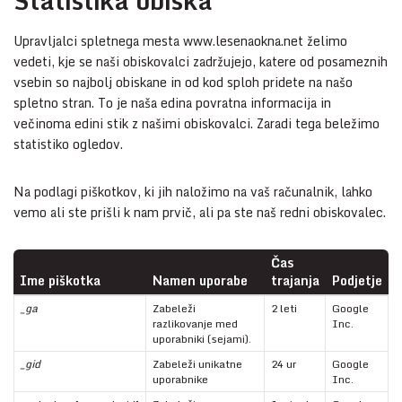
Statistika obiska
Upravljalci spletnega mesta www.lesenaokna.net želimo
vedeti, kje se naši obiskovalci zadržujejo, katere od posameznih
vsebin so najbolj obiskane in od kod sploh pridete na našo
spletno stran. To je naša edina povratna informacija in
večinoma edini stik z našimi obiskovalci. Zaradi tega beležimo
statistiko ogledov.
Na podlagi piškotkov, ki jih naložimo na vaš računalnik, lahko
vemo ali ste prišli k nam prvič, ali pa ste naš redni obiskovalec.
Čas
Ime piškotka
Namen uporabe
trajanja
Podjetje
_ga
Zabeleži
2 leti
Google
razlikovanje med
Inc.
uporabniki (sejami).
_gid
Zabeleži unikatne
24 ur
Google
uporabnike
Inc.