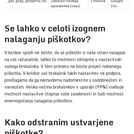
_gat_gtag_[property_id]
Zabeleži novega
1 minuta
Google
uporabnika (sejo).
Inc.
Se lahko v celoti izognem
nalaganju piškotkov?
V kolikor sploh ne želite, da se piškotki iz naše strani nalagajo
na vaš računalnik, lahko to možnosti izklopite v nastavitvah
vašega brskalnika. V tem primeru ne boste prejeli nobenega
piškotka. V kolikor vaš brskalnik takih nastavitev ne podpira,
predlagamo da ga nemudoma nadomestite s sodobnejšim in
varnejšim. Velika večina brskalnikov v uporabi (99%) vsebuje
možnost nastavitve stopnje vaše zasebnosti in tudi možnost
onemogočanja nalaganja piškotkov.
Kako odstranim ustvarjene
piškotke?