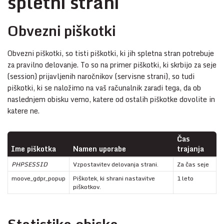
spletni strani
Obvezni piškotki
Obvezni piškotki, so tisti piškotki, ki jih spletna stran potrebuje
za pravilno delovanje. To so na primer piškotki, ki skrbijo za seje
(session) prijavljenih naročnikov (servisne strani), so tudi
piškotki, ki se naložimo na vaš računalnik zaradi tega, da ob
naslednjem obisku vemo, katere od ostalih piškotke dovolite in
katere ne.
Čas
Ime piškotka
Namen uporabe
trajanja
PHPSESSID
Vzpostavitev delovanja strani.
Za čas seje
moove_gdpr_popup
Piškotek, ki shrani nastavitve
1 leto
piškotkov.