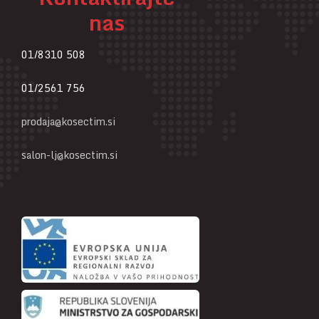
nas
01/8310 508
01/2561 756
prodaja@kosectim.si
salon-lj@kosectim.si